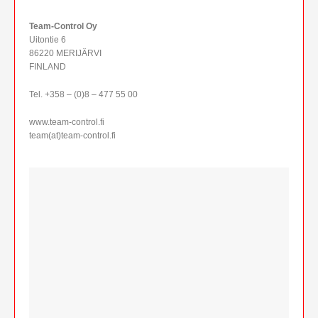
Team-Control Oy
Uitontie 6
86220 MERIJÄRVI
FINLAND
Tel. +358 – (0)8 – 477 55 00
www.team-control.fi
team(at)team-control.fi